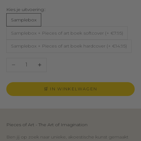
Kies je uitvoering::
Samplebox
Samplebox + Pieces of art boek softcover (+ €7.95)
Samplebox + Pieces of art boek hardcover (+ €14.95)
Aantal verlagen
Aantal verlagen
🛒 IN WINKELWAGEN
Pieces of Art - The Art of Imagination
Ben jij op zoek naar unieke, akoestische kunst gemaakt