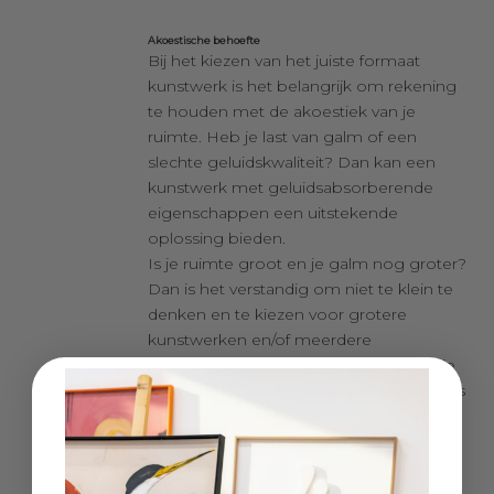
Akoestische behoefte
Bij het kiezen van het juiste formaat
kunstwerk is het belangrijk om rekening
te houden met de akoestiek van je
ruimte. Heb je last van galm of een
slechte geluidskwaliteit? Dan kan een
kunstwerk met geluidsabsorberende
eigenschappen een uitstekende
oplossing bieden.
Is je ruimte groot en je galm nog groter?
Dan is het verstandig om niet te klein te
denken en te kiezen voor grotere
kunstwerken en/of meerdere
kunstwerken in de ruimte te hangen die
het geluid kunnen opvangen. Maar soms
kan 1 kunstwerk ook al heel wat doen.
Om je een idee te geven hierbij de
ervaring van Denise Kortlever die een
grote ruimte heeft waar de akoestiek