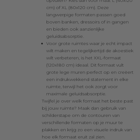
opvullen? Kies dan voor maat L (40x120
cm) of XL (80x120 cm). Deze
langwerpige formaten passen goed
boven banken, dressoirs of in gangen
en bieden ook aanzienlijke
geluidsabsorptie.
Voor grote ruimtes waar je echt impact
wilt maken en tegelijkertijd de akoestiek
wilt verbeteren, is het XXL-formaat
(120x180 cm) ideaal. Dit formaat vult
grote lege muren perfect op en creëert
een indrukwekkend statement in elke
ruimte, terwijl het ook zorgt voor
maximale geluidsabsorptie.
Twijfel je over welk formaat het beste past
bij jouw ruimte? Maak dan gebruik van
schilderstape om de contouren van
verschillende formaten op je muur te
plakken en krijg zo een visuele indruk van
hoe elk formaat eruit zal zien.