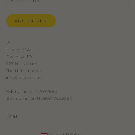
ABONNEREN
📍
Pieces of Art
Dwarsryd 1D
9291NL Kollum
The Netherlands
info@piecesofart.nl
Kvk-nummer: 42097883
Btw-nummer: NL869709550B01
Nederland (EUR €)