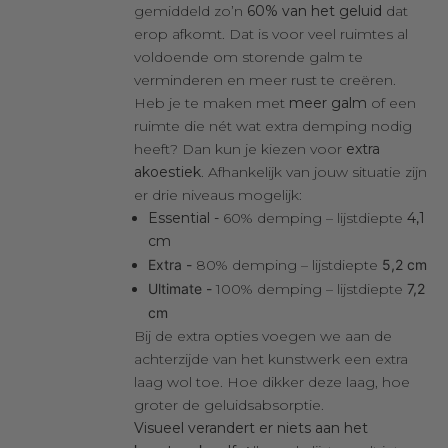
gemiddeld zo’n
60% van het geluid
dat
erop afkomt. Dat is voor veel ruimtes al
voldoende om storende galm te
verminderen en meer rust te creëren.
Heb je te maken met
meer galm
of een
ruimte die nét wat extra demping nodig
heeft? Dan kun je kiezen voor
extra
akoestiek
. Afhankelijk van jouw situatie zijn
er drie niveaus mogelijk:
Essential -
60% demping – lijstdiepte
4,1
cm
Extra -
80% demping – lijstdiepte
5,2 cm
Ultimate -
100% demping – lijstdiepte
7,2
cm
Bij de extra opties voegen we aan de
achterzijde van het kunstwerk een extra
laag wol toe. Hoe dikker deze laag, hoe
groter de geluidsabsorptie.
Visueel verandert er niets aan het