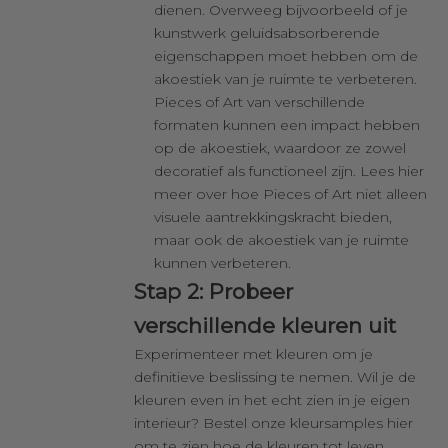
dienen. Overweeg bijvoorbeeld of je
kunstwerk geluidsabsorberende
eigenschappen moet hebben om de
akoestiek van je ruimte te verbeteren.
Pieces of Art van verschillende
formaten kunnen een impact hebben
op de akoestiek, waardoor ze zowel
decoratief als functioneel zijn. Lees
hier
meer over hoe Pieces of Art niet alleen
visuele aantrekkingskracht bieden,
maar ook de akoestiek van je ruimte
kunnen verbeteren.
Stap 2: Probeer
verschillende kleuren uit
Experimenteer met kleuren om je
definitieve beslissing te nemen. Wil je de
kleuren even in het echt zien in je eigen
interieur? Bestel onze kleursamples
hier
om te zien hoe de kleuren tot leven