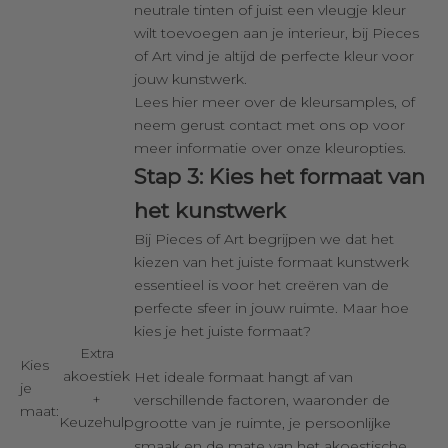
neutrale tinten of juist een vleugje kleur
wilt toevoegen aan je interieur, bij Pieces
of Art vind je altijd de perfecte kleur voor
jouw kunstwerk.
Lees
hier
meer over de kleursamples, of
neem gerust contact met ons op voor
meer informatie over onze kleuropties.
Stap 3: Kies het formaat van
het kunstwerk
Bij Pieces of Art begrijpen we dat het
kiezen van het juiste formaat kunstwerk
essentieel is voor het creëren van de
perfecte sfeer in jouw ruimte. Maar hoe
kies je het juiste formaat?
Extra
Kies
akoestiek
Het ideale formaat hangt af van
je
+
verschillende factoren, waaronder de
maat:
Keuzehulp
grootte van je ruimte, je persoonlijke
smaak en de mate van het akoestische