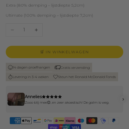
Extra (80% demping – lijstdiepte 5,2cm)
Ultimate (100% demping – lijstdiepte 7,2cm)
Aantal verlagen
Aantal verlagen
🛒 IN WINKELWAGEN
14 dagen proefhangen
Gratis verzending
Levering in 3-4 weken
Steun het Ronald McDonald Fonds
Annelies
Zooo blij mee😊, en zeer akoestisch! De galm is weg.