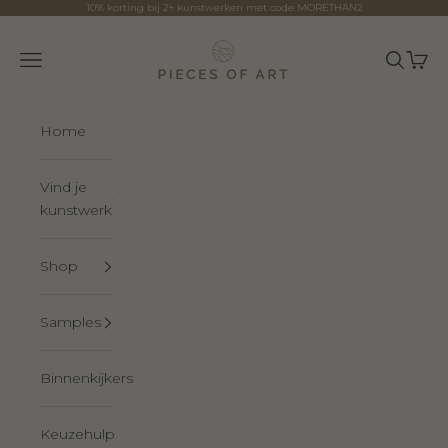
Naar inhoud
10% korting bij 2+ kunstwerken met code MORETHAN2
Pieces of Art
Navigatiemenu openen
Zoeken 
Wink
Home
Vind je
kunstwerk
Shop
Samples
Binnenkijkers
Keuzehulp