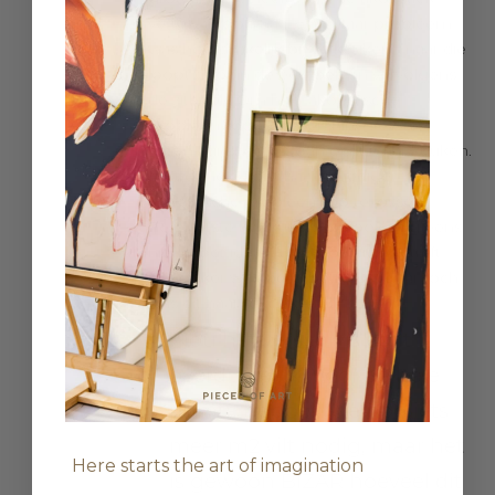
verre van optimaal was. Haar probleem
was hoofdzakelijk bij de keuken, maar die
loopt door in de eethoek en vervolgens
de zithoek. Om haar akoestische
probleem op te lossen hing ze eerst
alleen kunstwerk Noah op in haar keuken.
Niet genoeg om haar volledige
akoestische probleem op te lossen.
Ze plaatste het kunstwerk ook nog eens
niet super ideaal wat akoestiek betreft
(wel zeker wat looks betreft!!), maar toch
was dit haar reactie:
'Nou het verschil is echt
overduidelijk! Voor de hele
ruimte hebben we nog iets
meer m2 vilt nodig, maar het
Here starts the art of imagination
is gewoon BIZAR hoeveel dit