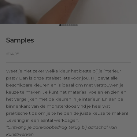
Naar artikel 1
Naar artikel 2
Naar artikel 3
Naar artikel 4
Naar artikel 5
Naar artikel 6
Naar artikel 7
Naar artikel 8
Naar artikel 9
Naar artikel 10
Samples
Aanbiedingsprijs
€14,95
Weet je niet zeker welke kleur het beste bij je interieur
past? Dan is onze staalset iets voor jou! Hij bevat alle
beschikbare kleuren en is ideaal om met vertrouwen je
keuze te maken. Je kunt het materiaal voelen en zien en
het vergelijken met de kleuren in je interieur. En aan de
binnenkant van de monsterdoos vind je heel wat
praktische tips om je te helpen de juiste keuze te maken!
Levering in een aantal werkdagen.
*Ontvang je aankoopbedrag terug bij aanschaf van
kunstwerken.